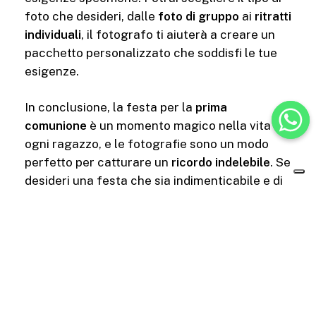
foto che desideri, dalle
foto di gruppo
ai
ritratti
individuali
, il fotografo ti aiuterà a creare un
pacchetto personalizzato che soddisfi le tue
esigenze.
In conclusione, la festa per la
prima
comunione
è un momento magico nella vita di
ogni ragazzo, e le fotografie sono un modo
perfetto per catturare un
ricordo indelebile
. Se
desideri una festa che sia indimenticabile e di
alta qualità, considera di ingaggiare
un
fotografo professionista
e lascia che i tuoi
momenti migliori vengano immortalati con stile.