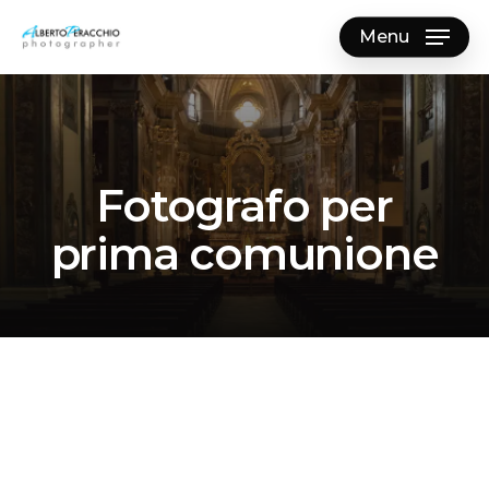
Skip
Menu
to
main
content
Fotografo per
prima comunione